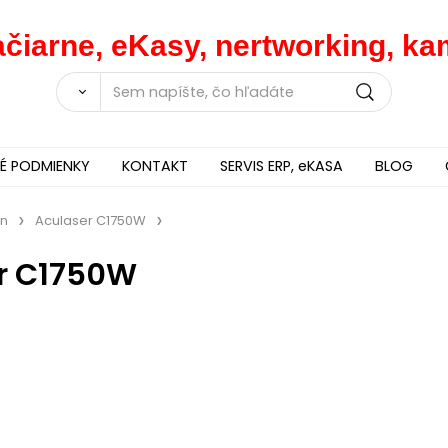
lačiarne, eKasy, nertworking, 
 PODMIENKY
KONTAKT
SERVIS ERP, eKASA
BLOG
on
Aculaser C1750W
r C1750W