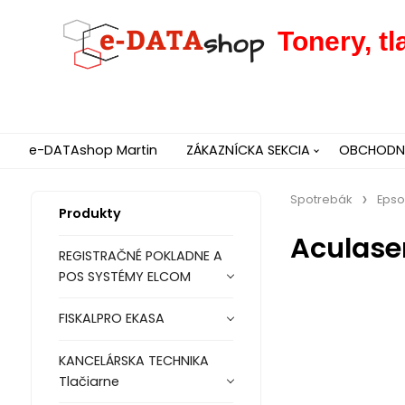
Tonery, t
e-DATAshop Martin
ZÁKAZNÍCKA SEKCIA
OBCHODNÉ
Spotrebák
Eps
Produkty
Aculase
REGISTRAČNÉ POKLADNE A
POS SYSTÉMY ELCOM
FISKALPRO EKASA
KANCELÁRSKA TECHNIKA
Tlačiarne