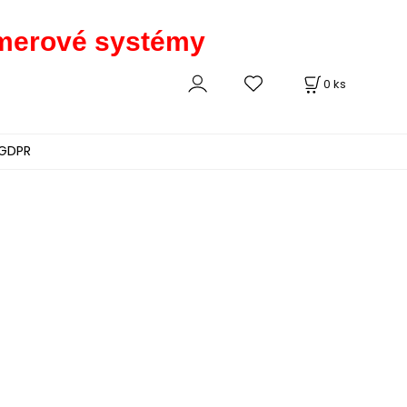
kamerové systémy
0
ks
GDPR