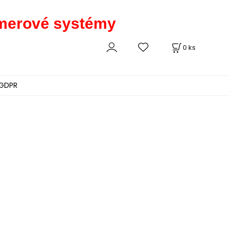
kamerové systémy
0
ks
GDPR