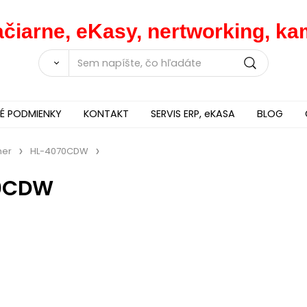
lačiarne, eKasy, nertworking, 
 PODMIENKY
KONTAKT
SERVIS ERP, eKASA
BLOG
her
HL-4070CDW
0CDW