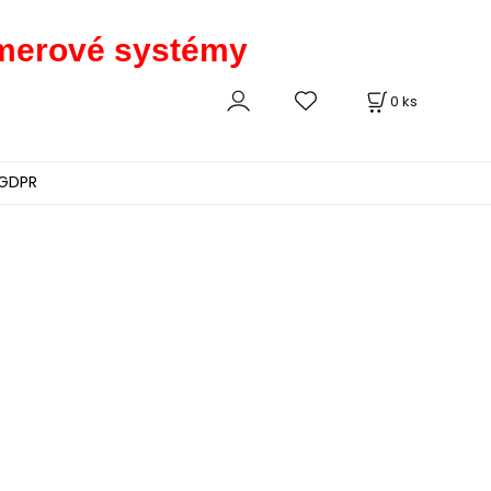
kamerové systémy
0
ks
GDPR