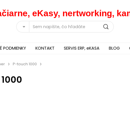
lačiarne, eKasy, nertworking, 
 PODMIENKY
KONTAKT
SERVIS ERP, eKASA
BLOG
her
P-touch 1000
 1000