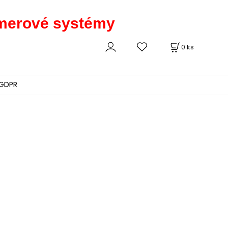
kamerové systémy
0
ks
GDPR