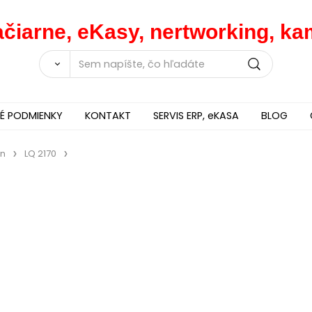
lačiarne, eKasy, nertworking, 
 PODMIENKY
KONTAKT
SERVIS ERP, eKASA
BLOG
on
LQ 2170