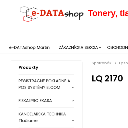
Tonery, t
e-DATAshop Martin
ZÁKAZNÍCKA SEKCIA
OBCHODNÉ
Spotrebák
Eps
Produkty
LQ 2170
REGISTRAČNÉ POKLADNE A
POS SYSTÉMY ELCOM
FISKALPRO EKASA
KANCELÁRSKA TECHNIKA
Tlačiarne