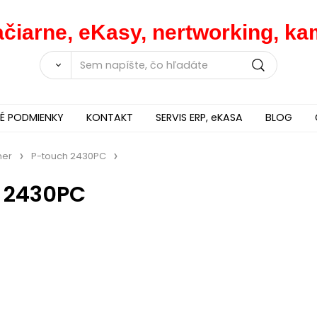
lačiarne, eKasy, nertworking, 
 PODMIENKY
KONTAKT
SERVIS ERP, eKASA
BLOG
her
P-touch 2430PC
 2430PC