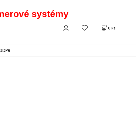
kamerové systémy
0
ks
GDPR