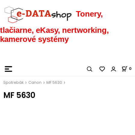
Tonery,
tlačiarne, eKasy, nertworking,
kamerové systémy
0
Spotrebák
Canon
MF 5630
MF 5630