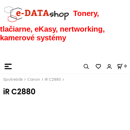
Tonery,
tlačiarne, eKasy, nertworking,
kamerové systémy
0
Spotrebák
Canon
iR C2880
iR C2880