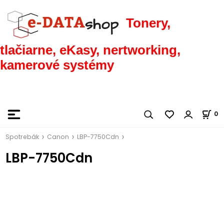
Tonery,
tlačiarne, eKasy, nertworking,
kamerové systémy
0
Spotrebák
Canon
LBP-7750Cdn
LBP-7750Cdn